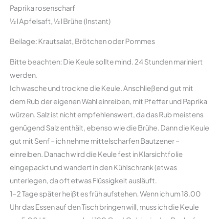
Paprika rosenscharf
½ l Apfelsaft, ½ l Brühe (Instant)
Beilage: Krautsalat, Brötchen oder Pommes
Bitte beachten: Die Keule sollte mind. 24 Stunden mariniert
werden.
Ich wasche und trockne die Keule. Anschließend gut mit
dem Rub der eigenen Wahl einreiben, mit Pfeffer und Paprika
würzen. Salz ist nicht empfehlenswert, da das Rub meistens
genügend Salz enthält, ebenso wie die Brühe. Dann die Keule
gut mit Senf – ich nehme mittelscharfen Bautzener –
einreiben. Danach wird die Keule fest in Klarsichtfolie
eingepackt und wandert in den Kühlschrank (etwas
unterlegen, da oft etwas Flüssigkeit ausläuft.
1-2 Tage später heißt es früh aufstehen. Wenn ich um 18.00
Uhr das Essen auf den Tisch bringen will, muss ich die Keule