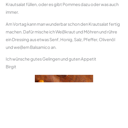
Krautsalat füllen, oder es gibt Pommes dazu oder was auch
immer.
Am Vortag kann man wunderbar schon den Krautsalat fertig
machen. Dafür mische ich Weißkraut und Möhren und rühre
ein Dressing aus etwas Senf, Honig, Salz, Pfeffer, Olivenöl
und weißem Balsamico an.
Ich wünsche gutes Gelingen und guten Appetit
Birgit