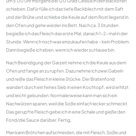
um 5.00 Uhr morgens bei 120 Grad Celsius in den Backofen
schieben. Dafür fülle ich das tiefe Backblech mit dem Saft
und der Brühe und schiebe die Keule auf dem Rost liegend in
den Ofen und gehe wieder ins Bett. Nach ca. 3 Stunden
begieße ich das Fleisch das erste Mal, danach 1-2-mal in der
Stunde. Wenn ich noch was einzukaufen habe – kein Problem.
Dann begieße ich eben, wenn ich wieder zu Hause bin.
Nach Beendigung der Garzeit nehme ich die Keule aus dem
Ofen und fange an zu rupfen. Dazu nehme ich zwei Gabeln
und reiße das Fleisch in kleine Stücke. Der Bratenfond
wandert durch ein feines Sieb in einen Kochtopf, wird erhitzt
und leicht gebunden. Normalerweise kann man sich ein
Nachwürzen sparen, weil die Soße einfach lecker schmeckt.
Das gerupfte Fleisch gebe ich in eine Schale und gieße den
Fond/die Sauce darüber. Fertig.
Man kann Brötchen aufschneiden, die mit Fleisch, Soße und