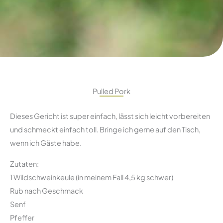
Pulled Pork
Dieses Gericht ist super einfach, lässt sich leicht vorbereiten
und schmeckt einfach toll. Bringe ich gerne auf den Tisch,
wenn ich Gäste habe.
Zutaten:
1 Wildschweinkeule (in meinem Fall 4,5 kg schwer)
Rub nach Geschmack
Senf
Pfeffer